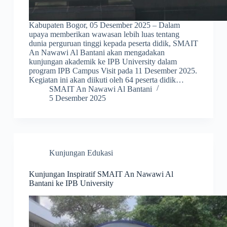
Kabupaten Bogor, 05 Desember 2025 – Dalam
upaya memberikan wawasan lebih luas tentang
dunia perguruan tinggi kepada peserta didik, SMAIT
An Nawawi Al Bantani akan mengadakan
kunjungan akademik ke IPB University dalam
program IPB Campus Visit pada 11 Desember 2025.
Kegiatan ini akan diikuti oleh 64 peserta didik…
SMAIT An Nawawi Al Bantani
5 Desember 2025
Kunjungan Edukasi
Kunjungan Inspiratif SMAIT An Nawawi Al
Bantani ke IPB University​